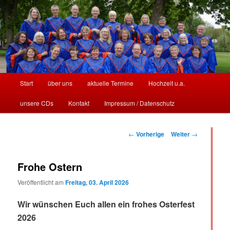
Stormarn
Hauptmenü
Start
über uns
aktuelle Termine
Hochzeit u.a.
Zum
Zum
unsere CDs
Kontakt
Impressum / Datenschutz
Inhalt
sekundären
Singers
wechseln
Inhalt
Beitrags-
←
Vorherige
Weiter
→
Navigation
wechseln
Frohe Ostern
Veröffentlicht am
Freitag, 03. April 2026
Wir wünschen Euch allen ein frohes Osterfest
2026