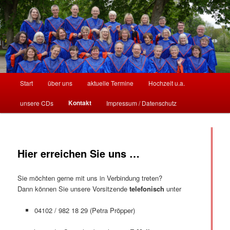
Stormarn
Hauptmenü
Start
über uns
aktuelle Termine
Hochzeit u.a.
Zum
Zum
Kontakt
unsere CDs
Impressum / Datenschutz
Inhalt
sekundären
Singers
wechseln
Inhalt
wechseln
Hier erreichen Sie uns …
Sie möchten gerne mit uns in Verbindung treten?
Dann können Sie unsere Vorsitzende
telefonisch
unter
04102 / 982 18 29 (Petra Pröpper)