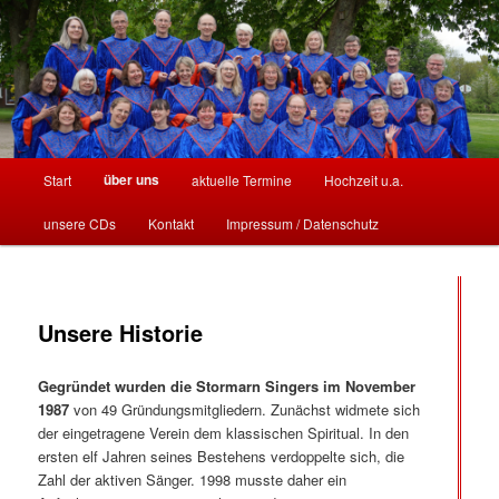
Stormarn
Hauptmenü
über uns
Start
aktuelle Termine
Hochzeit u.a.
Zum
Zum
unsere CDs
Kontakt
Impressum / Datenschutz
Inhalt
sekundären
Singers
wechseln
Inhalt
wechseln
Unsere Historie
Gegründet wurden die Stormarn Singers
im November
1987
von 49 Gründungsmitgliedern. Zunächst widmete sich
der eingetragene Verein dem klassischen Spiritual. In den
ersten elf Jahren seines Bestehens verdoppelte sich, die
Zahl der aktiven Sänger. 1998 musste daher ein