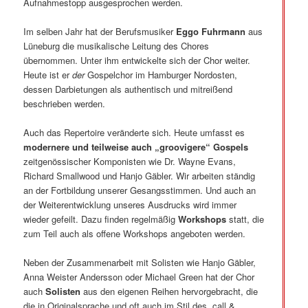
Aufnahmestopp ausgesprochen werden.
Im selben Jahr hat der Berufsmusiker
Eggo Fuhrmann
aus
Lüneburg die musikalische Leitung des Chores
übernommen. Unter ihm entwickelte sich der Chor weiter.
Heute ist er
der
Gospelchor im Hamburger Nordosten,
dessen Darbietungen als authentisch und mitreißend
beschrieben werden.
Auch das Repertoire veränderte sich. Heute umfasst es
modernere und teilweise auch „groovigere“ Gospels
zeitgenössischer Komponisten wie Dr. Wayne Evans,
Richard Smallwood und Hanjo Gäbler. Wir arbeiten ständig
an der Fortbildung unserer Gesangsstimmen. Und auch an
der Weiterentwicklung unseres Ausdrucks wird immer
wieder gefeilt. Dazu finden regelmäßig
Workshops
statt, die
zum Teil auch als offene Workshops angeboten werden.
Neben der Zusammenarbeit mit Solisten wie Hanjo Gäbler,
Anna Weister Andersson oder Michael Green hat der Chor
auch
Solisten
aus den eigenen Reihen hervorgebracht, die
die in Originalsprache und oft auch im Stil des „call &