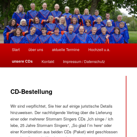
Stormarn
Hauptmenü
Start
über uns
aktuelle Termine
Hochzeit u.a.
Zum
Zum
unsere CDs
Kontakt
Impressum / Datenschutz
Inhalt
sekundären
Singers
wechseln
Inhalt
wechseln
CD-Bestellung
Wir sind verpflichtet, Sie hier auf einige juristische Details
hinzuweisen. Der nachfolgende Vertrag über die Lieferung
einer oder mehrerer Stormarn Singers CDs „Ich singe / ich
lebe, 25 Jahre Stormarn Singers“, „So glad I’m here“ oder
einer Kombination aus beiden CDs (Paket) wird geschlossen