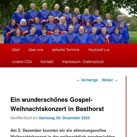
Stormarn
Hauptmenü
Start
über uns
aktuelle Termine
Hochzeit u.a.
Zum
Zum
unsere CDs
Kontakt
Impressum / Datenschutz
Inhalt
sekundären
Singers
wechseln
Inhalt
Beitrags-
←
Vorherige
Weiter
→
Navigation
wechseln
Ein wunderschönes Gospel-
Weihnachtskonzert in Basthorst
Veröffentlicht am
Samstag, 06. Dezember 2025
Am 5. Dezember konnten wir ein stimmungsvolles
Weihnachtskonzert in der weihnachtlich geschmückten