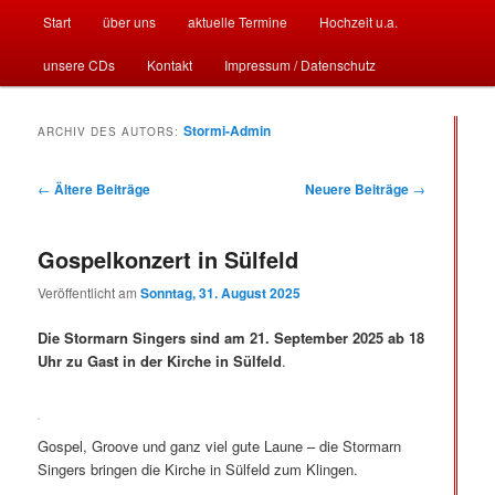
Hauptmenü
Start
über uns
aktuelle Termine
Hochzeit u.a.
Zum
Zum
unsere CDs
Kontakt
Impressum / Datenschutz
Inhalt
sekundären
wechseln
Inhalt
Stormarn
Stormi-Admin
ARCHIV DES AUTORS:
wechseln
Beitrags-
←
Ältere Beiträge
Neuere Beiträge
→
Navigation
Singers
Gospelkonzert in Sülfeld
Veröffentlicht am
Sonntag, 31. August 2025
Die Stormarn Singers sind am 21. September 2025 ab 18
Uhr zu Gast in der Kirche in Sülfeld
.
Gospel, Groove und ganz viel gute Laune – die Stormarn
Singers bringen die Kirche in Sülfeld zum Klingen.