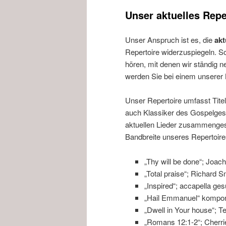
wechseln
Inhalt
Unser aktuelles Repe
wechseln
Unser Anspruch ist es, die
akt
Repertoire widerzuspiegeln. 
hören, mit denen wir ständig
werden Sie bei einem unserer
Unser Repertoire umfasst Tite
auch Klassiker des Gospelgesa
aktuellen Lieder zusammengest
Bandbreite unseres Repertoire
„Thy will be done“; Joac
„Total praise“; Richard 
„Inspired“; accapella g
„Hail Emmanuel“ kompon
„Dwell in Your house“; T
„Romans 12:1-2“; Cherri