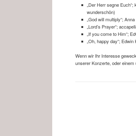
„Der Herr segne Euch“; k
wunderschön)
„God will multiply“; Ann
„Lord’s Prayer“; accapel
„If you come to Him“; E
„Oh, happy day“; Edwin
Wenn wir Ihr Interesse geweck
unserer Konzerte, oder einem